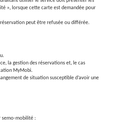
aitant utiliser le service doit présenter les
dité », lorsque cette carte est demandée pour
a réservation peut être refusée ou différée.
u.
ice, la gestion des réservations et, le cas
lication MyMobi.
changement de situation susceptible d’avoir une
r semo-mobilité :