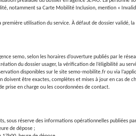
alidation préalable du dossier en agence SEMO. La personne souh
lité, notamment sa Carte Mobilité Inclusion, mention « Invali
a première utilisation du service. À défaut de dossier validé, l
agence semo, selon les horaires d’ouverture publiés par le résea
éation du dossier usager, la vérification de l’éligibilité au serv
rvation disponibles sur le site semo-mobilite.fr ou via l’app
ion doivent être exactes, complètes et mises à jour en cas de 
s de prise en charge ou les coordonnées de contact.
nts, sous réserve des informations opérationnelles publiées pa
eure de dépose ;