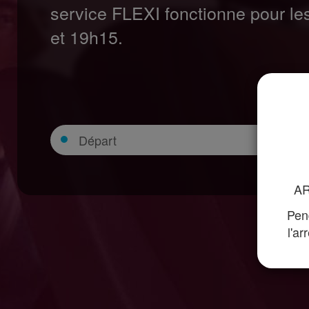
service FLEXI fonctionne pour l
et 19h15.
Départ
Séle
AR
Pend
l'ar