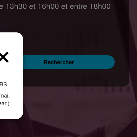
e 13h30 et 16h00 et entre 18h00
×
Rechercher
nner l'arrivée
IRS
 mai,
Jean)